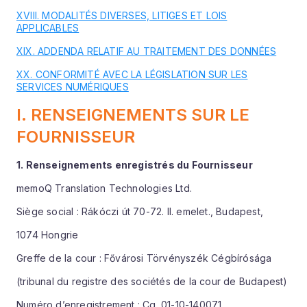
XVIII. MODALITÉS DIVERSES, LITIGES ET LOIS
APPLICABLES
XIX. ADDENDA RELATIF AU TRAITEMENT DES DONNÉES
XX. CONFORMITÉ AVEC LA LÉGISLATION SUR LES
SERVICES NUMÉRIQUES
I. RENSEIGNEMENTS SUR LE
FOURNISSEUR
1. Renseignements enregistrés du Fournisseur
memoQ Translation Technologies Ltd.
Siège social : Rákóczi út 70-72. II. emelet., Budapest,
1074 Hongrie
Greffe de la cour : Fővárosi Törvényszék Cégbírósága
(tribunal du registre des sociétés de la cour de Budapest)
Numéro d’enregistrement : Cg. 01-10-140071