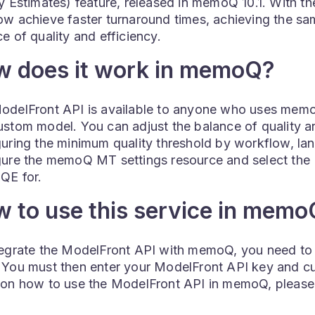
y Estimates) feature, released in memoQ 10.1. With th
w achieve faster turnaround times, achieving the same
e of quality and efficiency.
 does it work in memoQ?
odelFront API is available to anyone who uses me
ustom model. You can adjust the balance of quality a
guring the minimum quality threshold by workflow, la
gure the memoQ MT settings resource and select the 
IQE for.
 to use this service in mem
tegrate the ModelFront API with memoQ, you need to e
 You must then enter your ModelFront API key and c
 on how to use the ModelFront API in memoQ, pleas