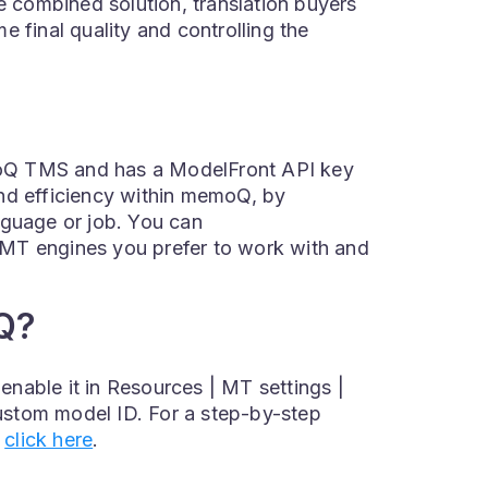
e combined solution, translation buyers
 final quality and controlling the
moQ TMS and has a ModelFront API key
nd efficiency within memoQ, by
nguage or job. You can
MT engines you prefer to work with and
oQ?
nable it in Resources | MT settings |
ustom model ID. For a step-by-step
e
click here
.