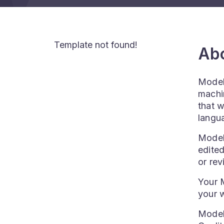
Template not found!
Abo
ModelF
machin
that 
langu
ModelF
edited
or rev
Your M
your 
Model