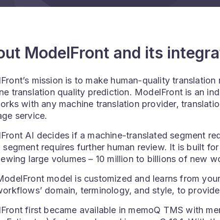
ut ModelFront and its integ
ront’s mission is to make human-quality translation r
e translation quality prediction. ModelFront is an in
works with any machine translation provider, transl
age service.
ront AI decides if a machine-translated segment requ
 segment requires further human review. It is built fo
iewing large volumes – 10 million to billions of new 
odelFront model is customized and learns from your 
workflows’ domain, terminology, and style, to provid
Front first became available in memoQ TMS with memo