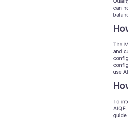
Qualit
can no
balanc
How
The M
and c
confi
confi
use A
How
To in
AIQE.
guide